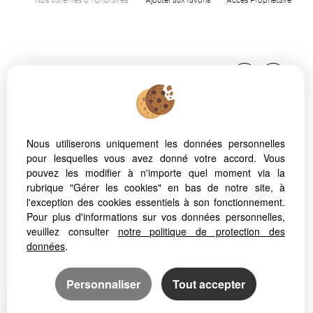
Nos barèmes d'honoraires
Ajouter aux favoris
Accès Propriétaire
Nous utiliserons uniquement les données personnelles
pour lesquelles vous avez donné votre accord. Vous
Afin de vous offrir un confort de lecture permanent, depuis
pouvez les modifier à n'importe quel moment via la
votre PC, votre tablette ou votre smartphone, notre site
rubrique "Gérer les cookies" en bas de notre site, à
s’adapte automatiquement aux différents types d'écrans
l'exception des cookies essentiels à son fonctionnement.
Pour plus d'informations sur vos données personnelles,
veuillez consulter
notre politique de protection des
données
.
Logiciel immobilier Adapt Immo
Création site internet immobilier
Référencement site immobilier
Personnaliser
Tout accepter