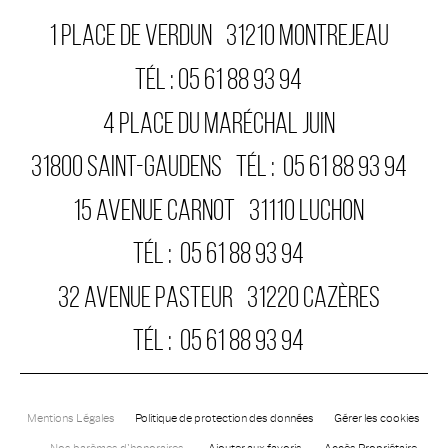
1 PLACE DE VERDUN
31210
MONTREJEAU
TÉL :
05 61 88 93 94
4 PLACE DU MARÉCHAL JUIN
31800
SAINT-GAUDENS
TÉL :
05 61 88 93 94
15 AVENUE CARNOT
31110
LUCHON
TÉL :
05 61 88 93 94
32 AVENUE PASTEUR
31220
CAZÈRES
TÉL :
05 61 88 93 94
Mentions Légales
Politique de protection des données
Gérer les cookies