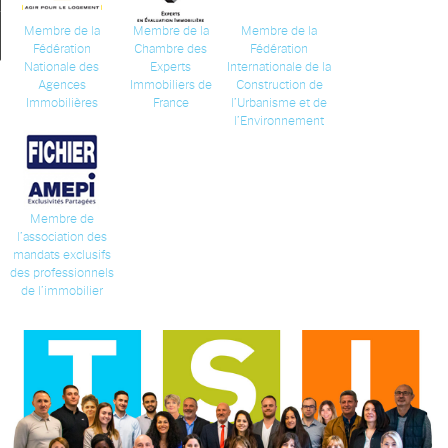
Membre de la
Membre de la
Membre de la
Ma sélection
0
Fédération
Chambre des
Fédération
Nationale des
Experts
Internationale de la
Agences
Immobiliers de
Construction de
Immobilières
France
l’Urbanisme et de
l’Environnement
Membre de
l’association des
mandats exclusifs
des professionnels
de l’immobilier