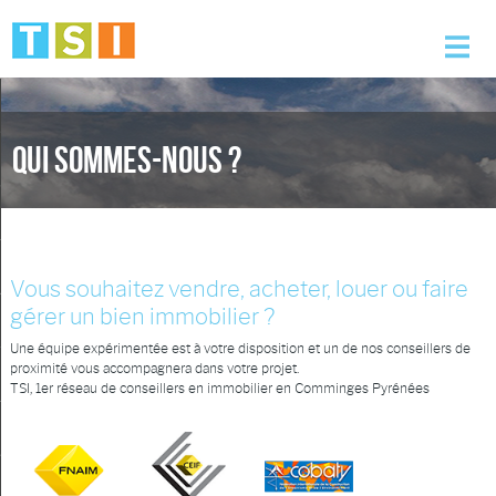
Accueil
Qui sommes-nous ?
Nos offres
Nos services
L'agence
Vous souhaitez vendre, acheter, louer ou faire
gérer un bien immobilier ?
Alerte e-mail
Une équipe expérimentée est à votre disposition et un de nos conseillers de
proximité vous accompagnera dans votre projet.
Contact
TSI, 1er réseau de conseillers en immobilier en Comminges Pyrénées
Mon compte