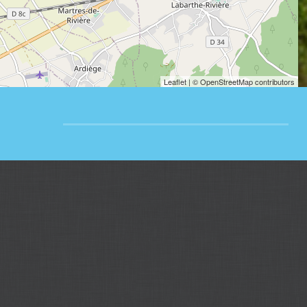
Leaflet
| © OpenStreetMap contributors