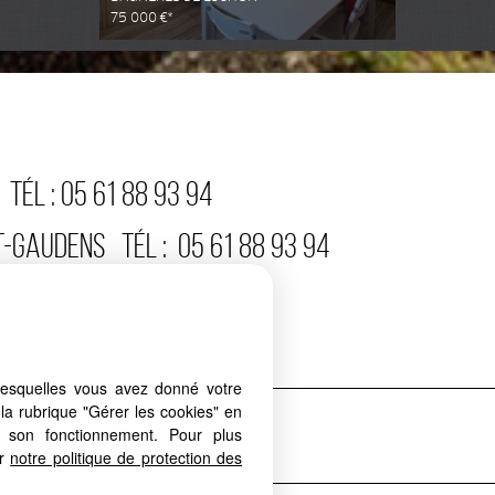
75 000 €*
TÉL :
05 61 88 93 94
T-GAUDENS
TÉL :
05 61 88 93 94
:
05 61 88 93 94
ÉL :
05 61 88 93 94
lesquelles vous avez donné votre
la rubrique "Gérer les cookies" en
es cookies
Nos barèmes d'honoraires
à son fonctionnement. Pour plus
er
notre politique de protection des