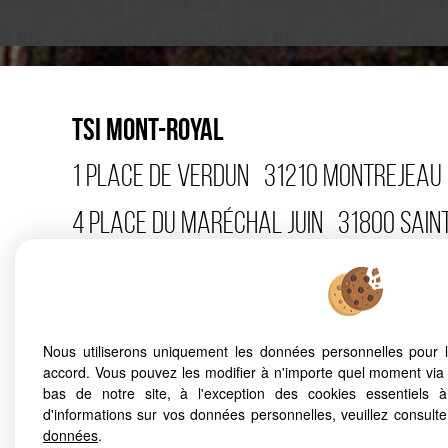
TSI MONT-ROYAL
1 PLACE DE VERDUN
31210
MONTREJEAU
4 PLACE DU MARÉCHAL JUIN
31800
SAIN
15 AVENUE CARNOT
31110
LUCHON
TÉL 
32 AVENUE PASTEUR
31220
CAZÈRES
T
Nous utiliserons uniquement les données personnelles pour 
accord. Vous pouvez les modifier à n'importe quel moment via 
Mentions Légales
Politique de protection des données
Gérer l
bas de notre site, à l'exception des cookies essentiels 
d'informations sur vos données personnelles, veuillez consult
Ajouter aux favoris
Accès Propriétaire
données
.