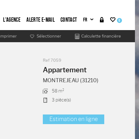
L'agence
Alerte e-mail
Contact
0
Imprimer
Sélectionner
Calculette financière
Ref
7059
Appartement
MONTREJEAU (31210)
58 m²
3 pièce(s)
Estimation en ligne