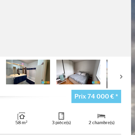
Prix
74 000 €
*
58 m²
3 pièce(s)
2 chambre(s)