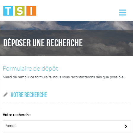
Accueil
Déposer une recherche
Nos offres
Nos services
Formulaire de dépôt
L'agence
Merci de remplir ce formulaire, nous vous recontacterons dès que possible...
Alerte e-mail
VOTRE RECHERCHE
Contact
Votre recherche
Vente
Mon compte