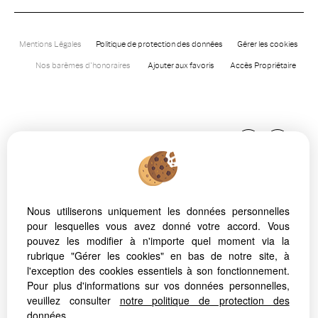
Mentions Légales
Politique de protection des données
Gérer les cookies
Nos barèmes d'honoraires
Ajouter aux favoris
Accès Propriétaire
Nous utiliserons uniquement les données personnelles
pour lesquelles vous avez donné votre accord. Vous
Afin de vous offrir un confort de lecture permanent, depuis
pouvez les modifier à n'importe quel moment via la
votre PC, votre tablette ou votre smartphone, notre site
rubrique "Gérer les cookies" en bas de notre site, à
s’adapte automatiquement aux différents types d'écrans
l'exception des cookies essentiels à son fonctionnement.
Pour plus d'informations sur vos données personnelles,
veuillez consulter
notre politique de protection des
données
.