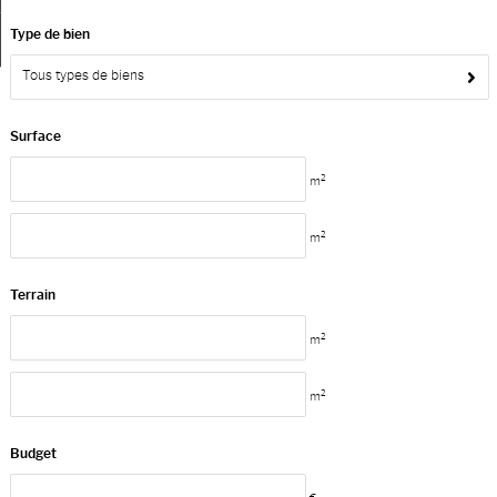
Type de bien
Ma sélection
0
Tous types de biens
Surface
2
m
2
m
Terrain
2
m
2
m
Budget