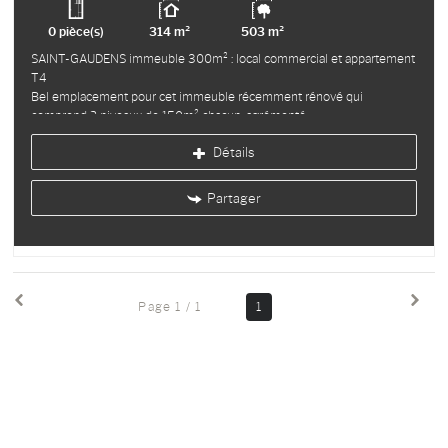
0 pièce(s)
314 m²
503 m²
SAINT-GAUDENS immeuble 300m² : local commercial et appartement
T4
Bel emplacement pour cet immeuble récemment rénové qui
comprend 2 niveaux de 150m² chacun, agrémenté...
Détails
Partager
Page 1 / 1
1