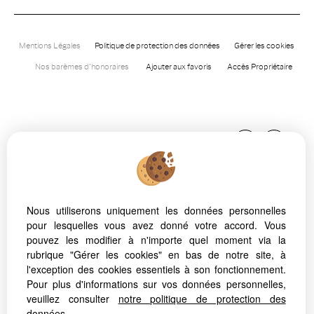
Mentions Légales
Politique de protection des données
Gérer les cookies
Nos barèmes d'honoraires
Ajouter aux favoris
Accès Propriétaire
Nous utiliserons uniquement les données personnelles
pour lesquelles vous avez donné votre accord. Vous
Afin de vous offrir un confort de lecture permanent, depuis
pouvez les modifier à n'importe quel moment via la
votre PC, votre tablette ou votre smartphone, notre site
rubrique "Gérer les cookies" en bas de notre site, à
s’adapte automatiquement aux différents types d'écrans
l'exception des cookies essentiels à son fonctionnement.
Pour plus d'informations sur vos données personnelles,
veuillez consulter
notre politique de protection des
données
.