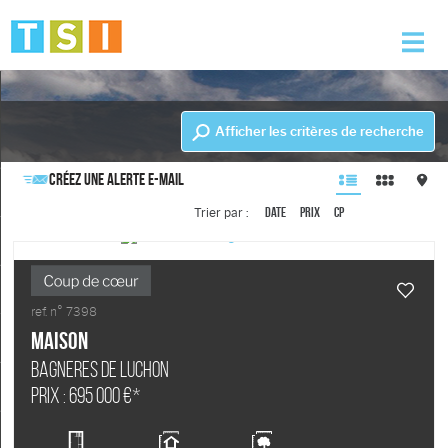
Accueil
Afficher les critères de recherche
Nos offres
Créez une alerte e-mail
Nos services
Date
Prix
CP
Trier par :
L'agence
Alerte e-mail
ref. n° 7398
Maison
Contact
BAGNERES DE LUCHON
Prix : 695 000 €*
Mon compte