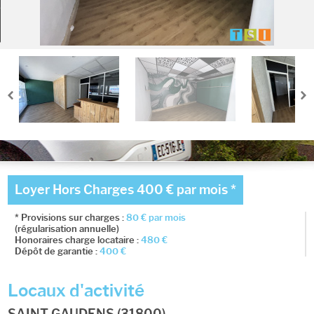
Ma sélection
0
Loyer Hors Charges
400 € par mois
*
* Provisions sur charges :
80
€ par mois
(régularisation annuelle)
Honoraires charge locataire :
480
€
Dépôt de garantie :
400
€
Locaux d'activité