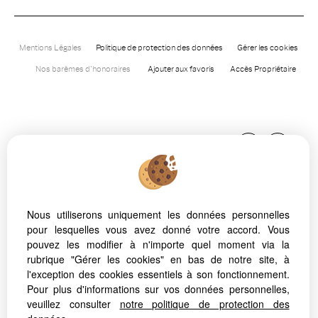
Mentions Légales
Politique de protection des données
Gérer les cookies
Nos barèmes d'honoraires
Ajouter aux favoris
Accès Propriétaire
Nous utiliserons uniquement les données personnelles
pour lesquelles vous avez donné votre accord. Vous
Afin de vous offrir un confort de lecture permanent, depuis
pouvez les modifier à n'importe quel moment via la
votre PC, votre tablette ou votre smartphone, notre site
rubrique "Gérer les cookies" en bas de notre site, à
s’adapte automatiquement aux différents types d'écrans
l'exception des cookies essentiels à son fonctionnement.
Pour plus d'informations sur vos données personnelles,
veuillez consulter
notre politique de protection des