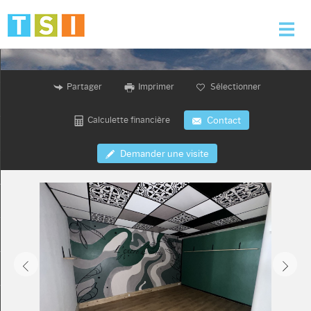
Accueil
Partager
Imprimer
Sélectionner
Nos offres
Calculette financière
Contact
Nos services
Demander une visite
L'agence
Alerte e-mail
Contact
Mon compte