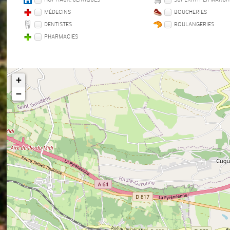
MÉDECINS
BOUCHERIES
DENTISTES
BOULANGERIES
PHARMACIES
+
−