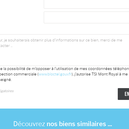
e la possibilité de m'opposer à l'utilisation de mes coordonnées télépho
spection commerciale (
www.bloctel.gouv.fr
), j'autorise TSI Mont Royal à me
eigné.
gatoires
Découvrez
nos biens similaires ...