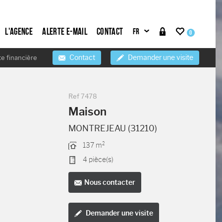
L'agence
Alerte e-mail
Contact
0
Contact
Demander une visite
te financière
Ref
7478
Maison
MONTREJEAU (31210)
137 m²
4 pièce(s)
Nous contacter
Demander une visite