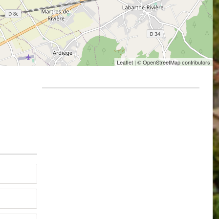
Leaflet
| © OpenStreetMap contributors