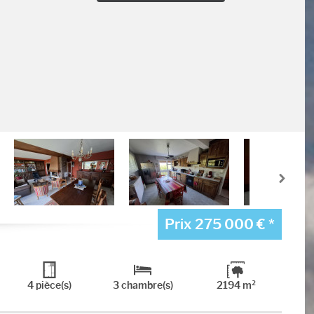
Prix
275 000 €
*
4 pièce(s)
3 chambre(s)
2194 m²