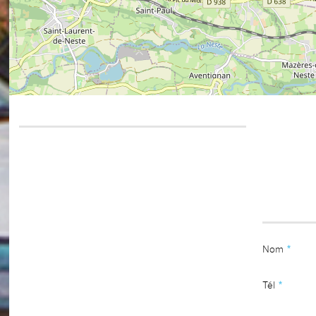
Nom
*
Tél
*