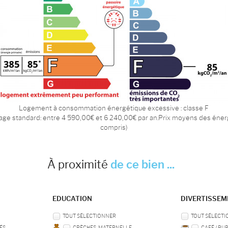
Logement à consommation énergétique excessive : classe F
age standard: entre 4 590,00€ et 6 240,00€ par an.Prix moyens des éne
compris)
À proximité
de ce bien ...
EDUCATION
DIVERTISSE
TOUT SÉLECTIONNER
TOUT SÉLECT
ÉS
CRÈCHES, MATERNELLE
CAFÉ / PU