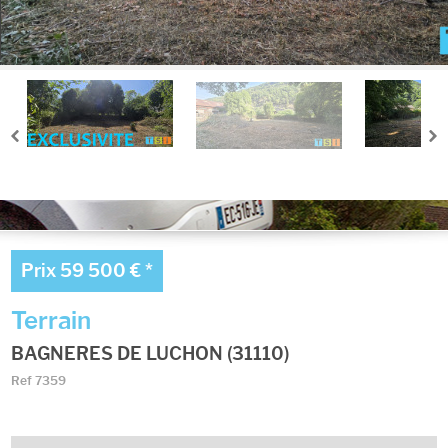
Ma sélection
0
Prix
59 500 €
*
Terrain
BAGNERES DE LUCHON (31110)
Ref
7359