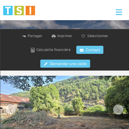
Accueil
Partager
Imprimer
Sélectionner
Nos offres
Calculette financière
Contact
Nos services
Demander une visite
L'agence
Alerte e-mail
Contact
Mon compte