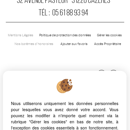
32 AVENUE PASTEUR
31220
CAZÈRES
TÉL :
05 61 88 93 94
Mentions Légales
Politique de protection des données
Gérer les cookies
Nos barèmes d'honoraires
Ajouter aux favoris
Accès Propriétaire
Nous utiliserons uniquement les données personnelles
pour lesquelles vous avez donné votre accord. Vous
Afin de vous offrir un confort de lecture permanent, depuis
pouvez les modifier à n'importe quel moment via la
votre PC, votre tablette ou votre smartphone, notre site
rubrique "Gérer les cookies" en bas de notre site, à
s’adapte automatiquement aux différents types d'écrans
l'exception des cookies essentiels à son fonctionnement.