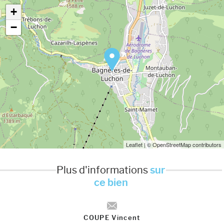
+
−
Leaflet
| © OpenStreetMap contributors
Plus d'informations
sur
ce bien
COUPE Vincent