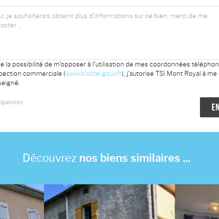
e la possibilité de m'opposer à l'utilisation de mes coordonnées télépho
spection commerciale (
www.bloctel.gouv.fr
), j'autorise TSI Mont Royal à me
eigné.
gatoires
Découvrez
nos biens similaires ...