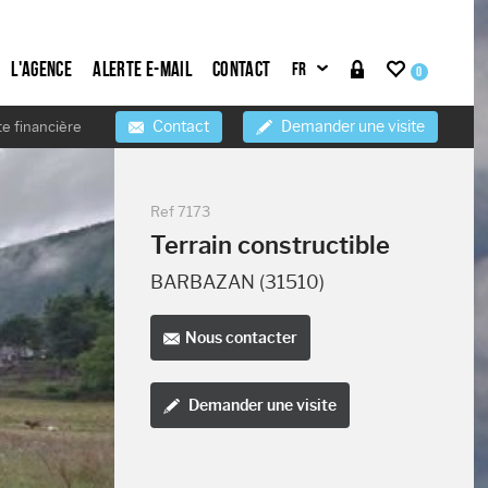
L'agence
Alerte e-mail
Contact
0
Contact
Demander une visite
te financière
Ref
7173
Terrain constructible
BARBAZAN (31510)
Nous contacter
Demander une visite