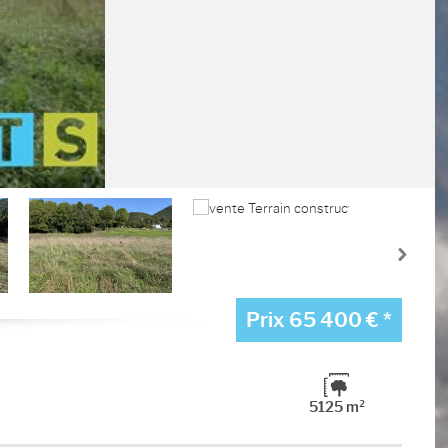
Prix
65 400 €
*
5125 m²