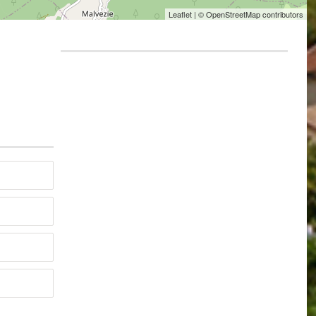
Leaflet
| © OpenStreetMap contributors