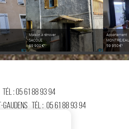
Maison à rénover
Appartement
SACOUE
MONTREJEA
69 900 €*
59 950 €*
TÉL :
05 61 88 93 94
T-GAUDENS
TÉL :
05 61 88 93 94
:
05 61 88 93 94