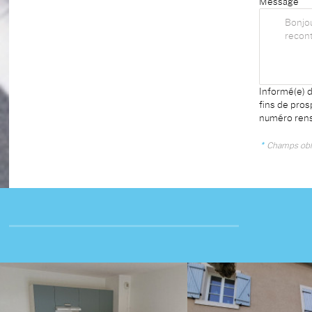
Message
Informé(e) d
fins de pro
numéro rens
*
Champs obli