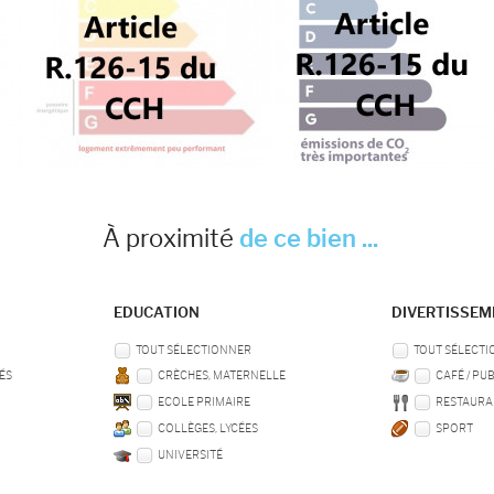
À proximité
de ce bien ...
EDUCATION
DIVERTISSE
TOUT SÉLECTIONNER
TOUT SÉLECT
ÉS
CRÈCHES, MATERNELLE
CAFÉ / PU
ECOLE PRIMAIRE
RESTAURA
COLLÈGES, LYCÉES
SPORT
UNIVERSITÉ