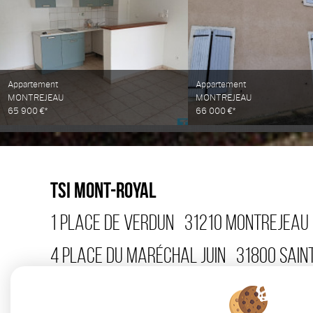
Appartement
Appartement
MONTREJEAU
MONTREJEAU
65 900 €*
66 000 €*
TSI MONT-ROYAL
1 PLACE DE VERDUN
31210
MONTREJEAU
4 PLACE DU MARÉCHAL JUIN
31800
SAIN
15 AVENUE CARNOT
31110
LUCHON
TÉL 