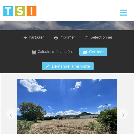
Accueil
Partager
Imprimer
Sélectionner
Nos offres
Calculette financière
Contact
Nos services
Demander une visite
L'agence
Alerte e-mail
Contact
Mon compte