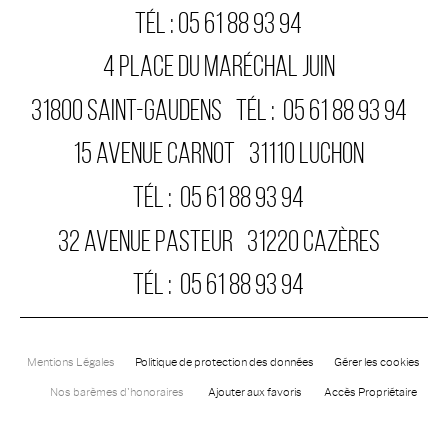
TÉL :
05 61 88 93 94
4 PLACE DU MARÉCHAL JUIN
31800
SAINT-GAUDENS
TÉL :
05 61 88 93 94
15 AVENUE CARNOT
31110
LUCHON
TÉL :
05 61 88 93 94
32 AVENUE PASTEUR
31220
CAZÈRES
TÉL :
05 61 88 93 94
Mentions Légales
Politique de protection des données
Gérer les cookies
Nos barèmes d'honoraires
Ajouter aux favoris
Accès Propriétaire