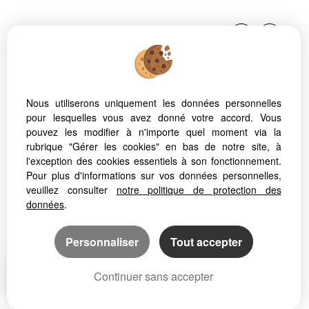
Nous utiliserons uniquement les données personnelles
pour lesquelles vous avez donné votre accord. Vous
Afin de vous offrir un confort de lecture permanent, depuis
pouvez les modifier à n'importe quel moment via la
votre PC, votre tablette ou votre smartphone, notre site
rubrique "Gérer les cookies" en bas de notre site, à
s’adapte automatiquement aux différents types d'écrans
l'exception des cookies essentiels à son fonctionnement.
Pour plus d'informations sur vos données personnelles,
veuillez consulter
notre politique de protection des
données
.
Logiciel immo
Site internet immobilier
Référencement immobilier
Personnaliser
Tout accepter
Continuer sans accepter