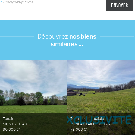
*
Champs obligatoires
Découvrez
nos biens
similaires ...
Terrain
Terrain constructible
MONTREJEAU
PONLAT TAILLEBOURG
90 000 €*
78 000 €*