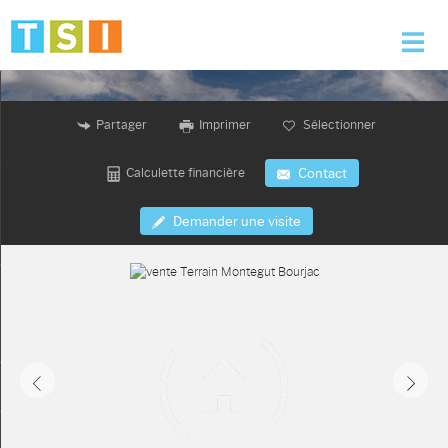
Accueil
Partager
Imprimer
Sélectionner
Nos offres
Calculette financière
Contact
Nos services
Demander une visite
L'agence
Alerte e-mail
Contact
Mon compte