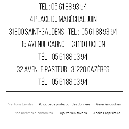
TÉL :
05 61 88 93 94
4 PLACE DU MARÉCHAL JUIN
31800
SAINT-GAUDENS
TÉL :
05 61 88 93 94
15 AVENUE CARNOT
31110
LUCHON
TÉL :
05 61 88 93 94
32 AVENUE PASTEUR
31220
CAZÈRES
TÉL :
05 61 88 93 94
Mentions Légales
Politique de protection des données
Gérer les cookies
Nos barèmes d'honoraires
Ajouter aux favoris
Accès Propriétaire