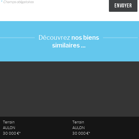
*
Champs obligatoires
Découvrez
nos biens
similaires ...
Terrain
Terrain
AULON
AULON
30 000 €*
30 000 €*