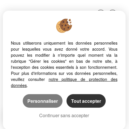
Nous utiliserons uniquement les données personnelles
pour lesquelles vous avez donné votre accord. Vous
Afin de vous offrir un confort de lecture permanent, depuis
pouvez les modifier à n'importe quel moment via la
votre PC, votre tablette ou votre smartphone, notre site
rubrique "Gérer les cookies" en bas de notre site, à
s’adapte automatiquement aux différents types d'écrans
l'exception des cookies essentiels à son fonctionnement.
Pour plus d'informations sur vos données personnelles,
veuillez consulter
notre politique de protection des
données
.
Logiciel de transaction
Site internet immobilier
Référencement immobilier
Personnaliser
Tout accepter
Continuer sans accepter