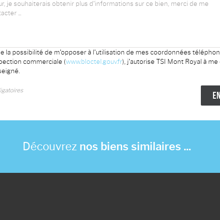
e la possibilité de m'opposer à l'utilisation de mes coordonnées télépho
spection commerciale (
www.bloctel.gouv.fr
), j'autorise TSI Mont Royal à me
eigné.
gatoires
Découvrez
nos biens similaires ...