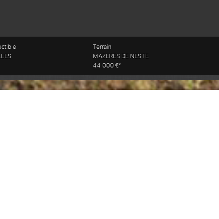
uctible
Terrain
LLES
MAZERES DE NESTE
44 000 €*