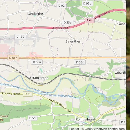
Leaflet
| © OpenStreetMap contributors