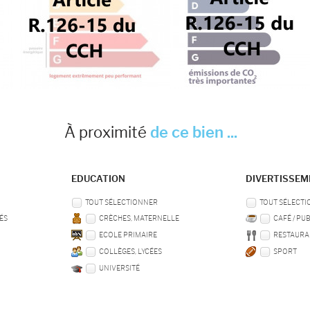
À proximité
de ce bien ...
EDUCATION
DIVERTISSE
TOUT SÉLECTIONNER
TOUT SÉLECT
ÉS
CRÈCHES, MATERNELLE
CAFÉ / PU
ECOLE PRIMAIRE
RESTAURA
COLLÈGES, LYCÉES
SPORT
UNIVERSITÉ