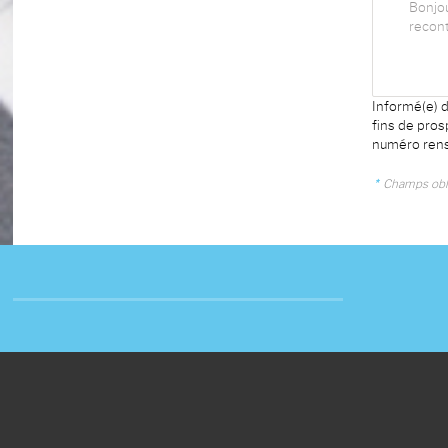
Informé(e) d
fins de pro
numéro rens
*
Champs obli