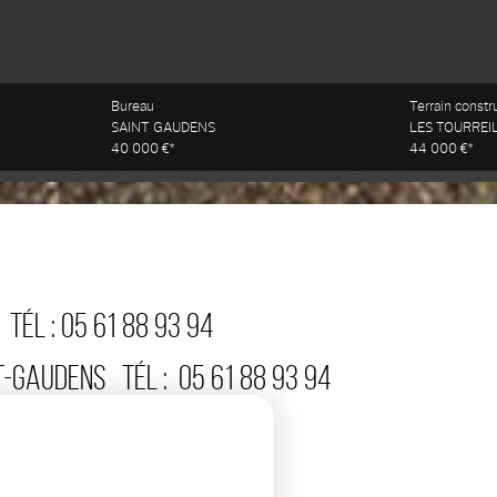
Bureau
Terrain constr
SAINT GAUDENS
LES TOURREI
40 000 €*
44 000 €*
TÉL :
05 61 88 93 94
T-GAUDENS
TÉL :
05 61 88 93 94
:
05 61 88 93 94
ÉL :
05 61 88 93 94