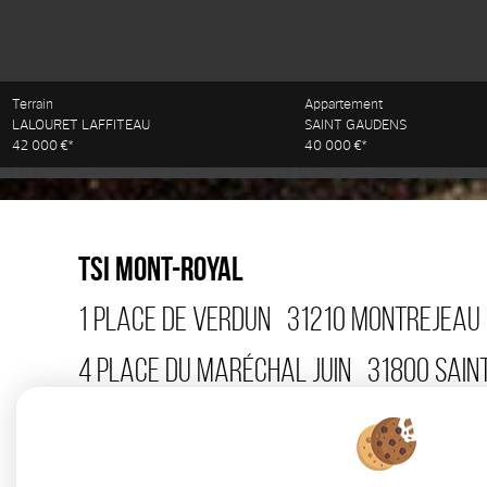
Terrain
Appartement
LALOURET LAFFITEAU
SAINT GAUDENS
42 000 €*
40 000 €*
TSI MONT-ROYAL
1 PLACE DE VERDUN
31210
MONTREJEAU
4 PLACE DU MARÉCHAL JUIN
31800
SAIN
15 AVENUE CARNOT
31110
LUCHON
TÉL 
32 AVENUE PASTEUR
31220
CAZÈRES
T