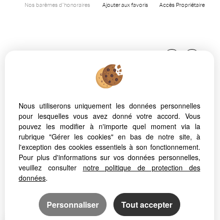
Nos barèmes d'honoraires
Ajouter aux favoris
Accès Propriétaire
Nous utiliserons uniquement les données personnelles
pour lesquelles vous avez donné votre accord. Vous
Afin de vous offrir un confort de lecture permanent, depuis
pouvez les modifier à n'importe quel moment via la
votre PC, votre tablette ou votre smartphone, notre site
rubrique "Gérer les cookies" en bas de notre site, à
s’adapte automatiquement aux différents types d'écrans
l'exception des cookies essentiels à son fonctionnement.
Pour plus d'informations sur vos données personnelles,
veuillez consulter
notre politique de protection des
données
.
Logiciel de transaction
Création site internet
Référencement site immobilier
Personnaliser
Tout accepter