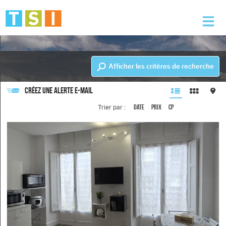
Accueil
Afficher les critères de recherche
Nos offres
Créez une alerte e-mail
Nos services
Date
Prix
CP
Trier par :
L'agence
Alerte e-mail
Contact
Mon compte