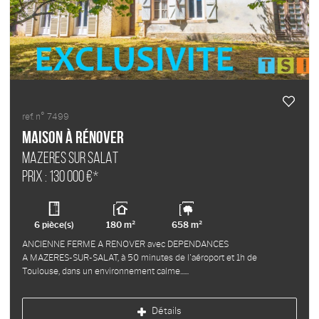
ref. n° 7499
Maison à rénover
MAZERES SUR SALAT
Prix : 130 000 €*
6 pièce(s)
180 m²
658 m²
ANCIENNE FERME A RENOVER avec DEPENDANCES
A MAZERES-SUR-SALAT, à 50 minutes de l'aéroport et 1h de
Toulouse, dans un environnement calme...
Détails