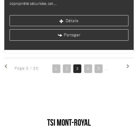
copropriété sécurisée, cet...
Détails
Partager
Page 3 / 30
1
2
3
4
5
6
7
8
TSI MONT-ROYAL