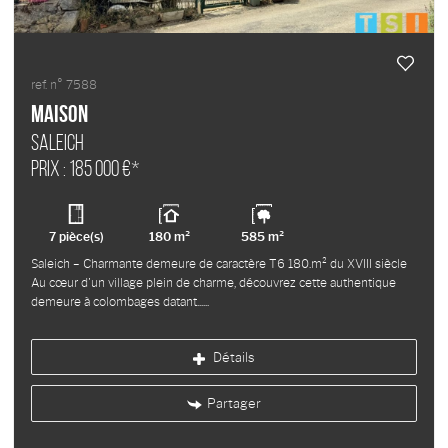
ref. n° 7588
Maison
SALEICH
Prix : 185 000 €*
7 pièce(s)
180 m²
585 m²
Saleich – Charmante demeure de caractère T6 180.m² du XVIII siècle
Au cœur d'un village plein de charme, découvrez cette authentique
demeure à colombages datant...
Détails
Partager