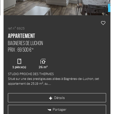
Ma sélection
0
ref. n° 6925
Appartement
BAGNERES DE LUCHON
Prix : 69 500 €*
1 pièce(s)
26 m²
STUDIO PROCHE DES THERMES
Situé sur une des prestigieuses allées à Bagnères-de-Luchon, cet
appartement de 25.19 m², au...
Détails
Partager