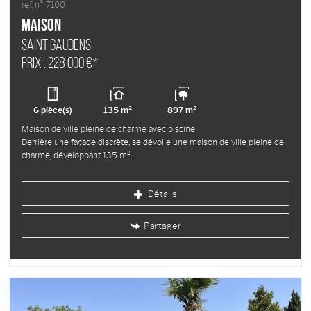
ref. n° 7100
Maison
SAINT GAUDENS
Prix : 228 000 €*
6 pièce(s)
135 m²
897 m²
Maison de ville pleine de charme avec piscine
Derrière une façade discrète, se dévoile une maison de ville pleine de
charme, développant 135 m²...
Détails
Partager