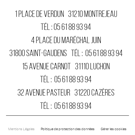
1 PLACE DE VERDUN
31210
MONTREJEAU
TÉL :
05 61 88 93 94
4 PLACE DU MARÉCHAL JUIN
31800
SAINT-GAUDENS
TÉL :
05 61 88 93 94
15 AVENUE CARNOT
31110
LUCHON
TÉL :
05 61 88 93 94
32 AVENUE PASTEUR
31220
CAZÈRES
TÉL :
05 61 88 93 94
Mentions Légales
Politique de protection des données
Gérer les cookies