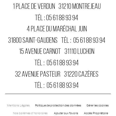
1 PLACE DE VERDUN
31210
MONTREJEAU
TÉL :
05 61 88 93 94
4 PLACE DU MARÉCHAL JUIN
31800
SAINT-GAUDENS
TÉL :
05 61 88 93 94
15 AVENUE CARNOT
31110
LUCHON
TÉL :
05 61 88 93 94
32 AVENUE PASTEUR
31220
CAZÈRES
TÉL :
05 61 88 93 94
Mentions Légales
Politique de protection des données
Gérer les cookies
Nos barèmes d'honoraires
Ajouter aux favoris
Accès Propriétaire