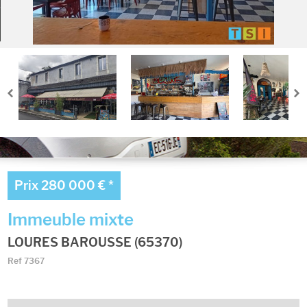
Ma sélection
0
Prix
280 000 €
*
Immeuble mixte
LOURES BAROUSSE (65370)
Ref
7367