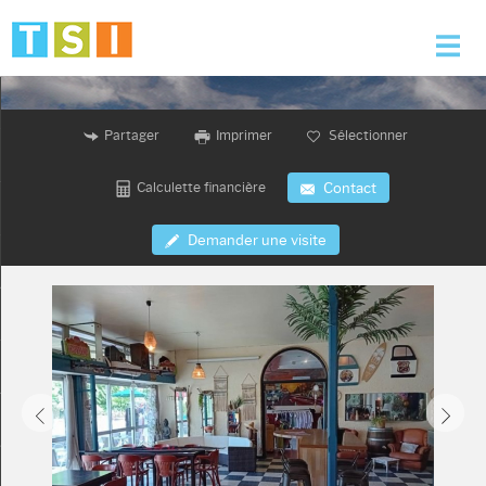
Accueil
Partager
Imprimer
Sélectionner
Nos offres
Calculette financière
Contact
Nos services
Demander une visite
L'agence
Alerte e-mail
Contact
Mon compte