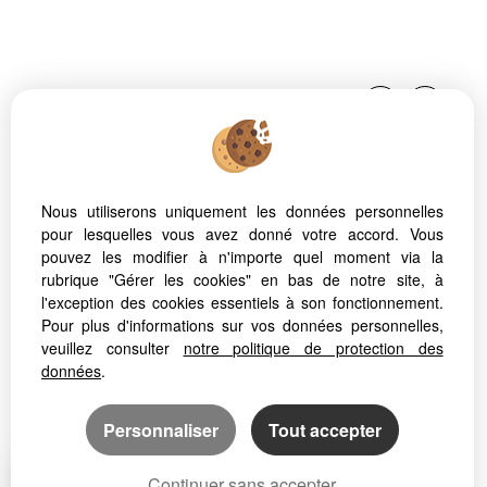
Nous utiliserons uniquement les données personnelles
pour lesquelles vous avez donné votre accord. Vous
Afin de vous offrir un confort de lecture permanent, depuis
pouvez les modifier à n'importe quel moment via la
votre PC, votre tablette ou votre smartphone, notre site
rubrique "Gérer les cookies" en bas de notre site, à
s’adapte automatiquement aux différents types d'écrans
l'exception des cookies essentiels à son fonctionnement.
Pour plus d'informations sur vos données personnelles,
veuillez consulter
notre politique de protection des
données
.
Logiciel immo
Création site internet
Référencement immobilier
Personnaliser
Tout accepter
Continuer sans accepter