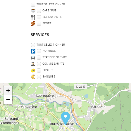
TOUT SÉLECTIONNER
CAFÉ / PUB
RESTAURANTS
SPORT
SERVICES
TOUT SÉLECTIONNER
PARKINGS
STATIONS SERVICE
COMMISSARIATS
POSTES
BANQUES
+
−