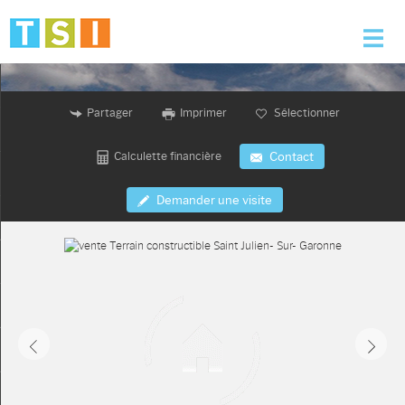
Accueil
Partager
Imprimer
Sélectionner
Nos offres
Calculette financière
Contact
Nos services
Demander une visite
L'agence
Alerte e-mail
Contact
Mon compte