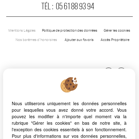
TÉL :
05 61 88 93 94
Mentions Légales
Politique de protection des données
Gérer les cookies
Nos barèmes d'honoraires
Ajouter aux favoris
Accès Propriétaire
Nous utiliserons uniquement les données personnelles
pour lesquelles vous avez donné votre accord. Vous
Afin de vous offrir un confort de lecture permanent, depuis
pouvez les modifier à n'importe quel moment via la
votre PC, votre tablette ou votre smartphone, notre site
rubrique "Gérer les cookies" en bas de notre site, à
s’adapte automatiquement aux différents types d'écrans
l'exception des cookies essentiels à son fonctionnement.
Pour plus d'informations sur vos données personnelles,