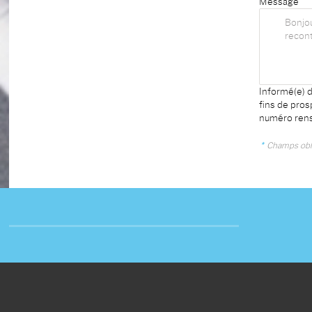
Message
Informé(e) d
fins de pro
numéro rens
*
Champs obli