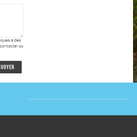
niques à des
 contacter au