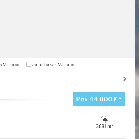
Prix
44 000 €
*
3681 m²