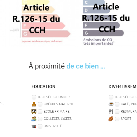
À proximité
de ce bien ...
EDUCATION
DIVERTISSE
TOUT SÉLECTIONNER
TOUT SÉLECT
ÉS
CRÈCHES, MATERNELLE
CAFÉ / PU
ECOLE PRIMAIRE
RESTAURA
COLLÈGES, LYCÉES
SPORT
UNIVERSITÉ