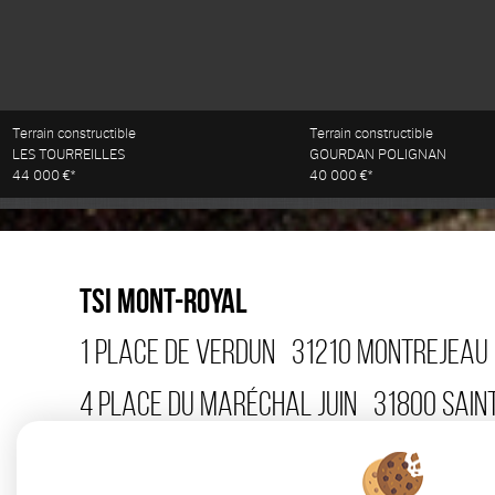
Terrain constructible
Terrain constructible
LES TOURREILLES
GOURDAN POLIGNAN
44 000 €*
40 000 €*
TSI MONT-ROYAL
1 PLACE DE VERDUN
31210
MONTREJEAU
4 PLACE DU MARÉCHAL JUIN
31800
SAIN
15 AVENUE CARNOT
31110
LUCHON
TÉL 