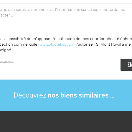
e la possibilité de m'opposer à l'utilisation de mes coordonnées télépho
spection commerciale (
www.bloctel.gouv.fr
), j'autorise TSI Mont Royal à me
eigné.
gatoires
Découvrez
nos biens similaires ...