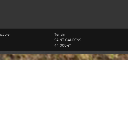
uctible
Terrain
SAINT GAUDENS
44 000 €*