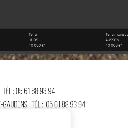
Terrain
Terrain constr
HUOS
AUSSON
40 000 €*
40 000 €*
TÉL :
05 61 88 93 94
T-GAUDENS
TÉL :
05 61 88 93 94
:
05 61 88 93 94